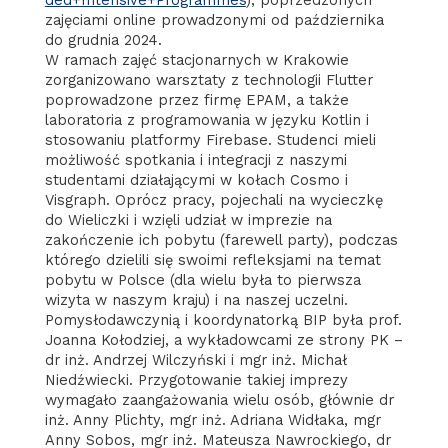
ded+Intensive+Programmes
), poprzedzonych
zajęciami online prowadzonymi od października
do grudnia 2024.
W ramach zajęć stacjonarnych w Krakowie
zorganizowano warsztaty z technologii Flutter
poprowadzone przez firmę EPAM, a także
laboratoria z programowania w języku Kotlin i
stosowaniu platformy Firebase. Studenci mieli
możliwość spotkania i integracji z naszymi
studentami działającymi w kołach Cosmo i
Visgraph. Oprócz pracy, pojechali na wycieczkę
do Wieliczki i wzięli udział w imprezie na
zakończenie ich pobytu (farewell party), podczas
którego dzielili się swoimi refleksjami na temat
pobytu w Polsce (dla wielu była to pierwsza
wizyta w naszym kraju) i na naszej uczelni.
Pomysłodawczynią i koordynatorką BIP była prof.
Joanna Kołodziej, a wykładowcami ze strony PK –
dr inż. Andrzej Wilczyński i mgr inż. Michał
Niedźwiecki. Przygotowanie takiej imprezy
wymagało zaangażowania wielu osób, głównie dr
inż. Anny Plichty, mgr inż. Adriana Widłaka, mgr
Anny Sobos, mgr inż. Mateusza Nawrockiego, dr