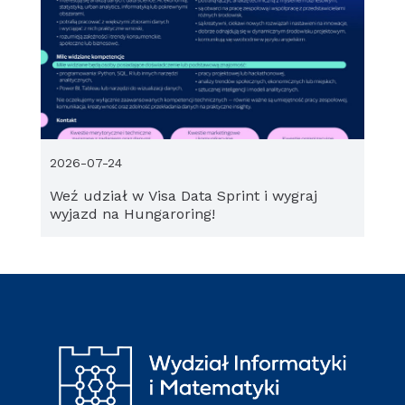
2026-07-24
Weź udział w Visa Data Sprint i wygraj
wyjazd na Hungaroring!