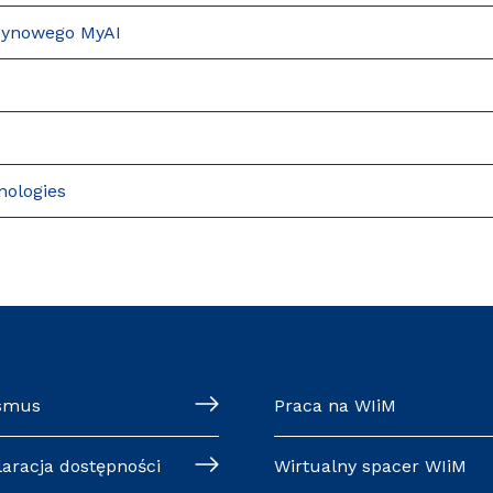
zynowego MyAI
nologies
smus
Praca na WIiM
laracja dostępności
Wirtualny spacer WIiM