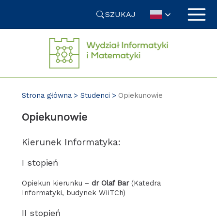
Przejdź
SZUKAJ
do
treści
Strona główna
Studenci
Opiekunowie
Opiekunowie
Kierunek Informatyka:
I stopień
Opiekun kierunku –
dr Olaf Bar
(Katedra
Informatyki, budynek WIiTCh)
II stopień