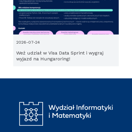
2026-07-24
Weź udział w Visa Data Sprint i wygraj
wyjazd na Hungaroring!