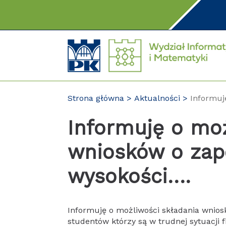
Przejdź
do
treści
Strona główna
Aktualności
Informuj
Informuję o moż
wniosków o za
wysokości….
Informuję o możliwości składania wnio
studentów którzy są w trudnej sytuacji 