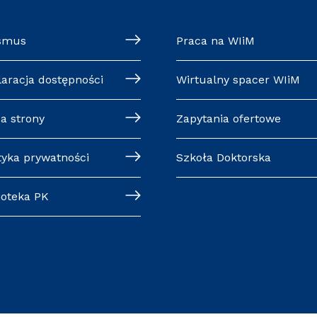
smus
Praca na WIiM
laracja dostępności
Wirtualny spacer WIiM
a strony
Zapytania ofertowe
tyka prywatności
Szkoła Doktorska
ioteka PK