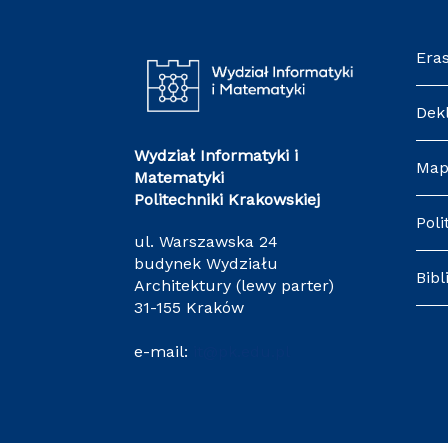
Era
Dek
Wydział Informatyki i
Map
Matematyki
Politechniki Krakowskiej
Poli
ul. Warszawska 24
budynek Wydziału
Bibl
Architektury (lewy parter)
31-155 Kraków
e-mail:
it@pk.edu.pl