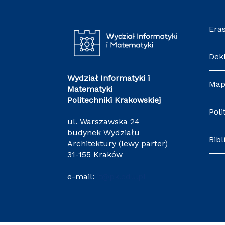
Era
Dek
Wydział Informatyki i
Map
Matematyki
Politechniki Krakowskiej
Poli
ul. Warszawska 24
budynek Wydziału
Bibl
Architektury (lewy parter)
31-155 Kraków
e-mail:
it@pk.edu.pl