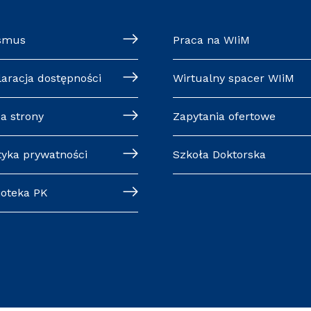
smus
Praca na WIiM
laracja dostępności
Wirtualny spacer WIiM
a strony
Zapytania ofertowe
tyka prywatności
Szkoła Doktorska
ioteka PK