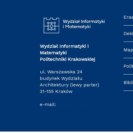
Era
Dek
Wydział Informatyki i
Map
Matematyki
Politechniki Krakowskiej
Poli
ul. Warszawska 24
budynek Wydziału
Bibl
Architektury (lewy parter)
31-155 Kraków
e-mail:
it@pk.edu.pl