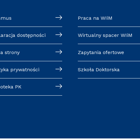
smus
Praca na WIiM
laracja dostępności
Wirtualny spacer WIiM
a strony
Zapytania ofertowe
tyka prywatności
Szkoła Doktorska
ioteka PK