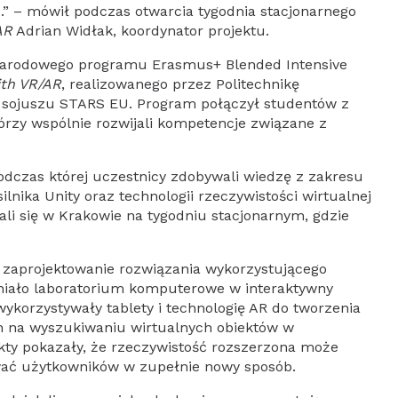
ies.” – mówił podczas otwarcia tygodnia stacjonarnego
AR
Adrian Widłak, koordynator projektu.
ynarodowego programu Erasmus+ Blended Intensive
th VR/AR
, realizowanego przez Politechnikę
 sojuszu STARS EU. Program połączył studentów z
którzy wspólnie rozwijali kompetencje związane z
 podczas której uczestnicy zdobywali wiedzę z zakresu
nika Unity oraz technologii rzeczywistości wirtualnej
kali się w Krakowie na tygodniu stacjonarnym, gdzie
.
aprojektowanie rozwiązania wykorzystującego
eniało laboratorium komputerowe w interaktywny
korzystywały tablety i technologię AR do tworzenia
ch na wyszukiwaniu wirtualnych obiektów w
ekty pokazały, że rzeczywistość rozszerzona może
wać użytkowników w zupełnie nowy sposób.