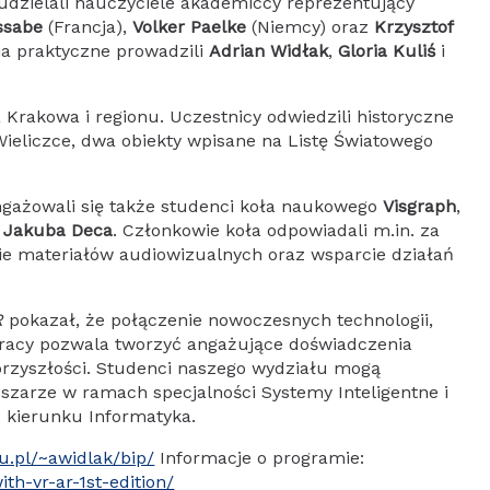
dzielali nauczyciele akademiccy reprezentujący
ssabe
(Francja),
Volker Paelke
(Niemcy) oraz
Krzysztof
cia praktyczne prowadzili
Adrian Widłak
,
Gloria Kuliś
i
Krakowa i regionu. Uczestnicy odwiedzili historyczne
ieliczce, dwa obiekty wpisane na Listę Światowego
ngażowali się także studenci koła naukowego
Visgraph
,
i
Jakuba Deca
. Członkowie koła odpowiadali m.in. za
e materiałów audiowizualnych oraz wsparcie działań
R
pokazał, że połączenie nowoczesnych technologii,
racy pozwala tworzyć angażujące doświadczenia
przyszłości. Studenci naszego wydziału mogą
zarze w ramach specjalności Systemy Inteligentne i
 kierunku Informatyka.
edu.pl/~awidlak/bip/
Informacje o programie:
th-vr-ar-1st-edition/