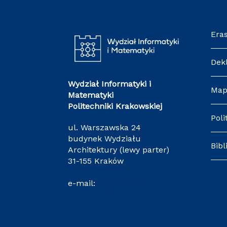
Era
Dek
Wydział Informatyki i
Map
Matematyki
Politechniki Krakowskiej
Poli
ul. Warszawska 24
budynek Wydziału
Bibl
Architektury (lewy parter)
31-155 Kraków
e-mail:
it@pk.edu.pl