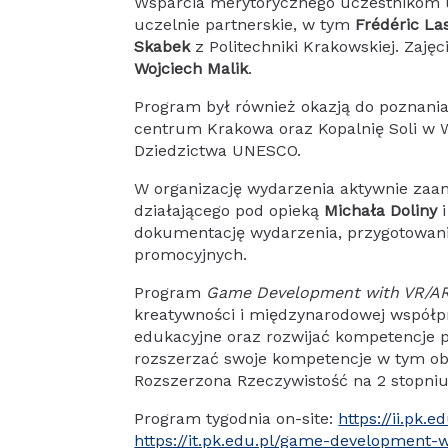
Wsparcia merytorycznego uczestnikom u
uczelnie partnerskie, w tym
Frédéric La
Skabek
z Politechniki Krakowskiej. Zaję
Wojciech Malik
.
Program był również okazją do poznania 
centrum Krakowa oraz Kopalnię Soli w W
Dziedzictwa UNESCO.
W organizację wydarzenia aktywnie zaa
działającego pod opieką
Michała Doliny
dokumentację wydarzenia, przygotowani
promocyjnych.
Program
Game Development with VR/A
kreatywności i międzynarodowej współp
edukacyjne oraz rozwijać kompetencje 
rozszerzać swoje kompetencje w tym obs
Rozszerzona Rzeczywistość na 2 stopniu
Program tygodnia on-site:
https://ii.pk.
https://it.pk.edu.pl/game-development-wi