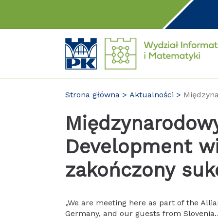
Przejdź
do
treści
Strona główna
Aktualności
Międzyna
Międzynarodow
Development wi
zakończony su
„We are meeting here as part of the Alli
Germany, and our guests from Slovenia… an