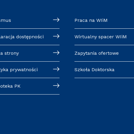
smus
Praca na WIiM
laracja dostępności
Wirtualny spacer WIiM
a strony
Zapytania ofertowe
tyka prywatności
Szkoła Doktorska
ioteka PK