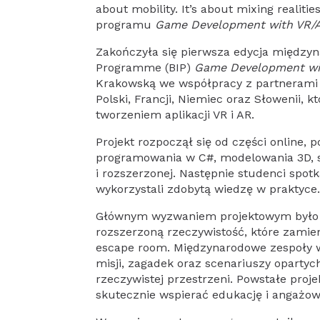
about mobility. It’s about mixing realit
programu
Game Development with VR/
Zakończyła się pierwsza edycja międz
Programme (BIP)
Game Development wi
Krakowską we współpracy z partnerami
Polski, Francji, Niemiec oraz Słowenii, 
tworzeniem aplikacji VR i AR.
Projekt rozpoczął się od części online,
programowania w C#, modelowania 3D, sil
i rozszerzonej. Następnie studenci spot
wykorzystali zdobytą wiedzę w praktyce
Głównym wyzwaniem projektowym było z
rozszerzoną rzeczywistość, które zami
escape room. Międzynarodowe zespoły wy
misji, zagadek oraz scenariuszy oparty
rzeczywistej przestrzeni. Powstałe proj
skutecznie wspierać edukację i angażo