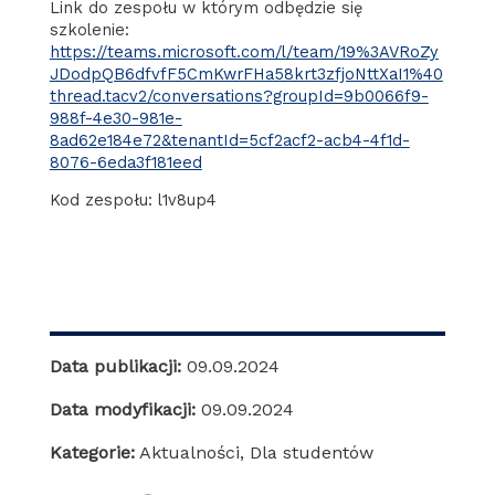
Link do zespołu w którym odbędzie się
szkolenie:
https://teams.microsoft.com/l/team/19%3AVRoZy
JDodpQB6dfvfF5CmKwrFHa58krt3zfjoNttXaI1%40
thread.tacv2/conversations?groupId=9b0066f9-
988f-4e30-981e-
8ad62e184e72&tenantId=5cf2acf2-acb4-4f1d-
8076-6eda3f181eed
Kod zespołu: l1v8up4
Data publikacji:
09.09.2024
Data modyfikacji:
09.09.2024
Kategorie:
Aktualności
,
Dla studentów