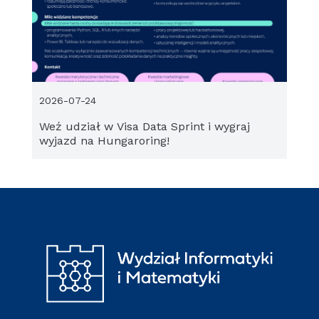
2026-07-24
Weź udział w Visa Data Sprint i wygraj
wyjazd na Hungaroring!