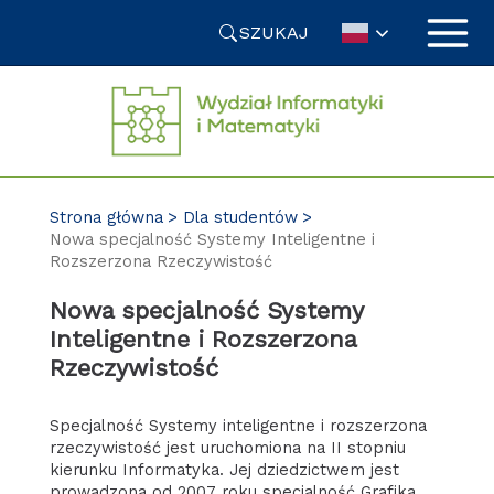
Przejdź
SZUKAJ
do
treści
Strona główna
Dla studentów
Nowa specjalność Systemy Inteligentne i
Rozszerzona Rzeczywistość
Nowa specjalność Systemy
Inteligentne i Rozszerzona
Rzeczywistość
Specjalność Systemy inteligentne i rozszerzona
rzeczywistość jest uruchomiona na II stopniu
kierunku Informatyka. Jej dziedzictwem jest
prowadzona od 2007 roku specjalność Grafika