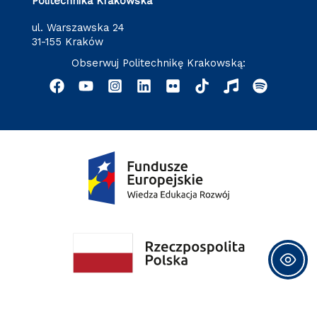
Politechnika Krakowska
ul. Warszawska 24
31-155 Kraków
Obserwuj Politechnikę Krakowską: