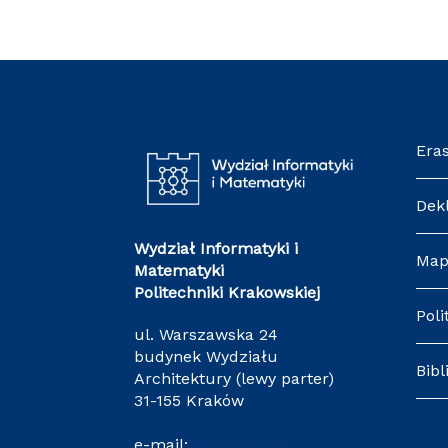
Era
Dek
Wydział Informatyki i
Map
Matematyki
Politechniki Krakowskiej
Poli
ul. Warszawska 24
budynek Wydziału
Bibl
Architektury (lewy parter)
31-155 Kraków
e-mail:
it@pk.edu.pl