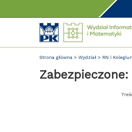
Przejdź
do
treści
Strona główna
Wydział
RN i Kolegi
Zabezpieczone:
Treś