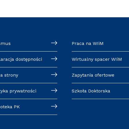
smus
Praca na WIiM
laracja dostępności
Wirtualny spacer WIiM
a strony
Zapytania ofertowe
tyka prywatności
Szkoła Doktorska
ioteka PK