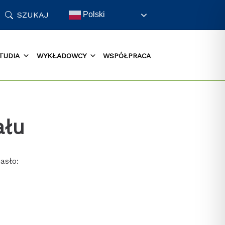
SZUKAJ
Polski
TUDIA
WYKŁADOWCY
WSPÓŁPRACA
ału
asło: