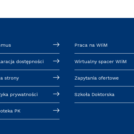
smus
Praca na WIiM
laracja dostępności
Wirtualny spacer WIiM
a strony
Zapytania ofertowe
tyka prywatności
Szkoła Doktorska
ioteka PK