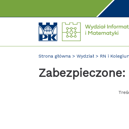
Przejdź
do
treści
Strona główna
Wydział
RN i Kolegi
Zabezpieczone:
Treś