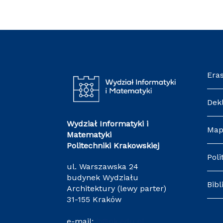
Era
Dek
Wydział Informatyki i
Map
Matematyki
Politechniki Krakowskiej
Poli
ul. Warszawska 24
budynek Wydziału
Bibl
Architektury (lewy parter)
31-155 Kraków
e-mail:
it@pk.edu.pl