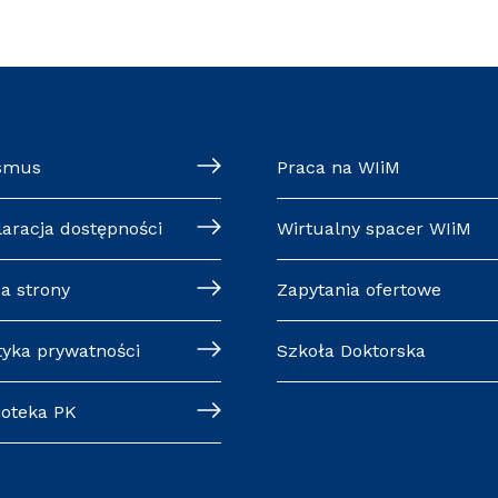
smus
Praca na WIiM
laracja dostępności
Wirtualny spacer WIiM
a strony
Zapytania ofertowe
tyka prywatności
Szkoła Doktorska
ioteka PK