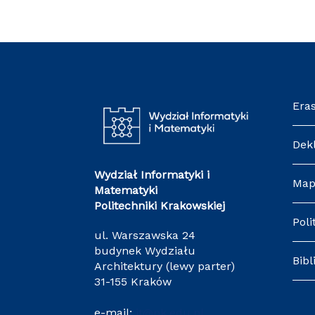
Era
Dek
Wydział Informatyki i
Map
Matematyki
Politechniki Krakowskiej
Poli
ul. Warszawska 24
budynek Wydziału
Bibl
Architektury (lewy parter)
31-155 Kraków
e-mail:
it@pk.edu.pl