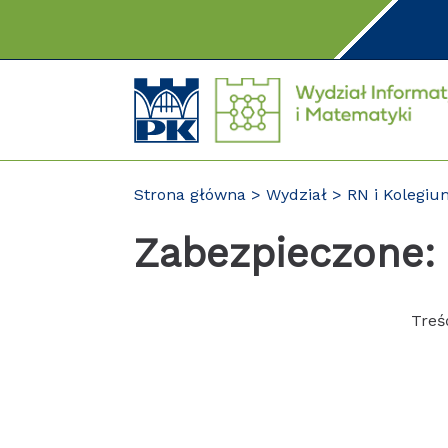
Przejdź
do
treści
Strona główna
Wydział
RN i Kolegi
Zabezpieczone:
Treś