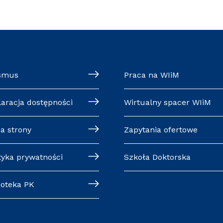
smus
Praca na WIiM
laracja dostępności
Wirtualny spacer WIiM
a strony
Zapytania ofertowe
tyka prywatności
Szkoła Doktorska
ioteka PK