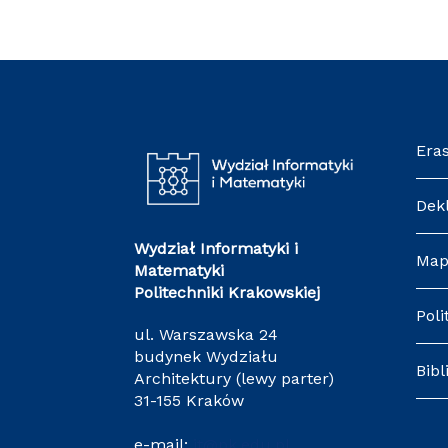
Era
Dek
Wydział Informatyki i
Map
Matematyki
Politechniki Krakowskiej
Poli
ul. Warszawska 24
budynek Wydziału
Bibl
Architektury (lewy parter)
31-155 Kraków
e-mail:
it@pk.edu.pl