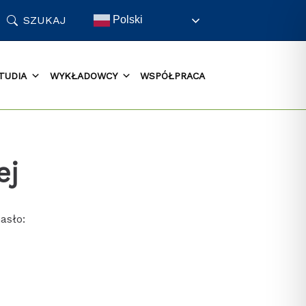
SZUKAJ
Polski
TUDIA
WYKŁADOWCY
WSPÓŁPRACA
ej
asło: