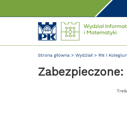
Przejdź
do
treści
Strona główna
Wydział
RN i Kolegi
Zabezpieczone:
Treś