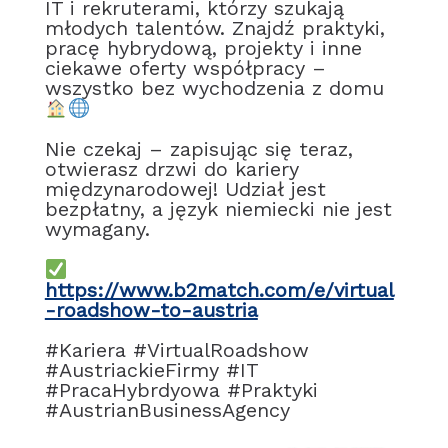
IT i rekruterami, którzy szukają
młodych talentów. Znajdź praktyki,
pracę hybrydową, projekty i inne
ciekawe oferty współpracy –
wszystko bez wychodzenia z domu
Nie czekaj – zapisując się teraz,
otwierasz drzwi do kariery
międzynarodowej! Udział jest
bezpłatny, a język niemiecki nie jest
wymagany.
https://www.b2match.com/e/virtual
-roadshow-to-austria
#Kariera #VirtualRoadshow
#AustriackieFirmy #IT
#PracaHybrdyowa #Praktyki
#AustrianBusinessAgency